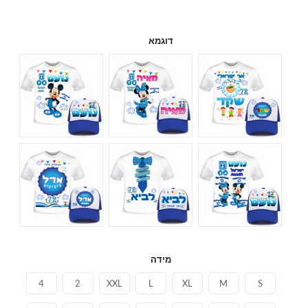
דוגמא
מידה
4
2
XXL
L
XL
M
S