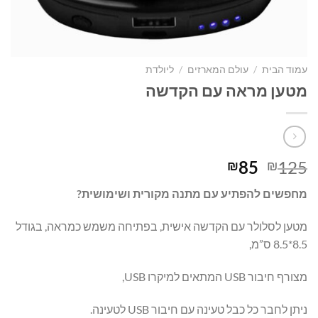
עמוד הבית
/
עולם המארזים
/
ליולדת
מטען מראה עם הקדשה
המחיר
המחיר
85
125
₪
₪
המקורי
הנוכחי
מחפשים להפתיע עם מתנה מקורית ושימושית?
היה:
הוא:
₪85.
₪125.
מטען לסלולר עם הקדשה אישית, בפתיחה משמש כמראה, בגודל
8.5*8.5 ס”מ,
מצורף חיבור USB המתאים למיקרו USB,
ניתן לחבר כל כבל טעינה עם חיבור USB לטעינה.