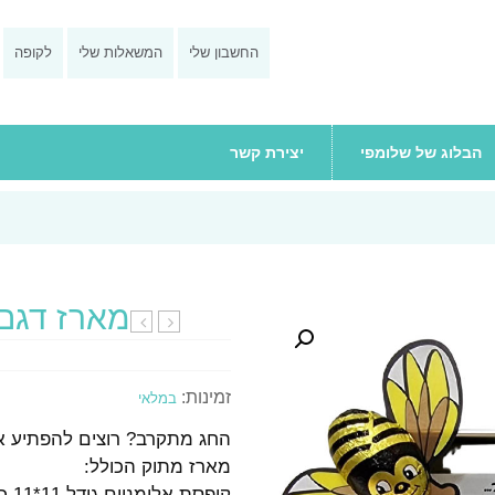
החשבון שלי
המשאלות שלי
לקופה
הבלוג של שלומפי
יצירת קשר
מארז דגם 
דגם
מפנק
יהלי
למורה
זמינות:
במלאי
₪
60
החג מתקרב? רוצים להפתיע את
מארז מתוק הכולל:
קופסת אלומניום גודל 11*11 כולל 100 דפי ממו.