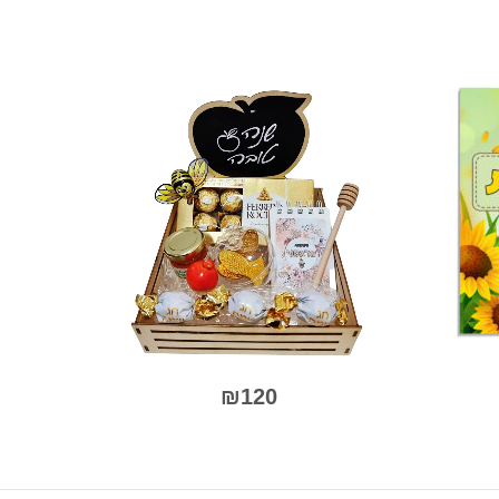
0
מתוך
5
₪
120
למוצר