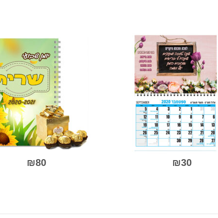
0
0
מתוך
מתוך
5
5
₪
80
₪
30
למוצר
זה