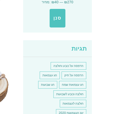
₪270
—
₪40
מחיר:
המוצר
מחיר
מחיר
מינימלי
מקסימלי
סנן
למוצר
תגיות
זה
יש
מספר
סוגים.
הדפסה על כובע וחולצה
ניתן
לבחור
הדפסה על תיק
חג עצמאות
את
האפשרו
חג עצמאות שמח
חג שבועות
בעמוד
המוצר
חולצה וכובע לשבועות
חולצה לעצמאות
יום העצמאות 2020