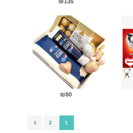
₪
135
0
ך
מתוך
5
למוצר
זה
יש
מספר
סוגים.
ניתן
לבחור
את
האפשרויות
בעמוד
המוצר
₪
80
למוצר
2
1
זה
יש