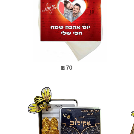
₪
70
0
ך
מתוך
5
למוצר
זה
יש
מספר
סוגים.
ניתן
לבחור
את