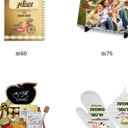
₪
60
₪
75
למוצר
0
0
זה
מתוך
מתו
5
יש
5
מספר
סוגים.
ניתן
לבחור
את
יות
האפשרויות
בעמוד