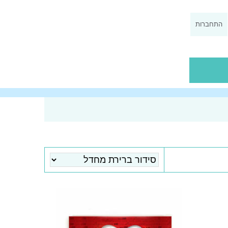
התחברות
0
ך
מתוך
5