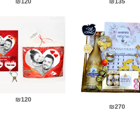
₪
120
₪
135
0
0
מתוך
מתו
5
5
למוצר
זה
יש
מספר
סוגים.
ניתן
לבחור
את
יות
האפשרויות
בעמוד
המוצר
₪
120
₪
270
למוצר
זה
יש