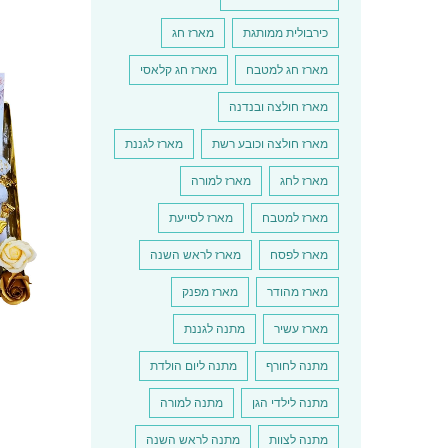
כירבולית ממותגת
מארז חג
מארז חג למטבח
מארז חג קלאסי
למוצר
מארז חולצה ובנדנה
זה
יש
מארז חולצה וכובע רשת
מארז לגננת
מספר
סוגים.
מארז לחג
מארז למורה
ניתן
לבחור
את
מארז למטבח
מארז לסייעת
האפשרו
בעמוד
מארז לפסח
מארז לראש השנה
המוצר
מארז מהודר
מארז מפנק
מארז עשיר
מתנה לגננת
מתנה לחורף
מתנה ליום הולדת
מתנה לילדי הגן
מתנה למורה
למוצר
מתנה לצוות
מתנה לראש השנה