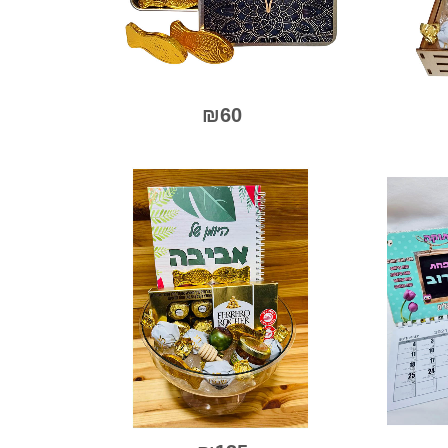
האפשרויות
בעמוד
המוצר
₪
60
0
ך
מתוך
5
למוצר
זה
יש
מספר
סוגים.
ניתן
לבחור
את
האפשרויות
בעמוד
המוצר