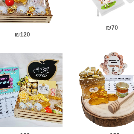
המוצר
₪
70
₪
120
0
0
מתוך
מתו
5
5
למוצר
זה
יש
מספר
סוגים.
ניתן
לבחור
יות
את
האפשרויות
בעמוד
המוצר