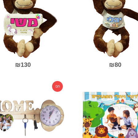
₪
130
₪
80
0
0
מתוך
מתו
חם
5
5
למוצר
זה
יש
מספר
סוגים.
ניתן
לבחור
את
יות
האפשרויות