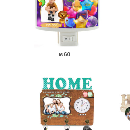
₪
60
0
למוצר
ך
מתוך
זה
5
יש
מספר
סוגים.
ניתן
לבחור
את
האפשרויות
בעמוד