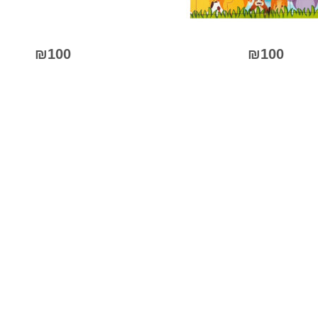
בעמוד
המוצר
₪
100
₪
100
למוצר
זה
יש
מספר
סוגים.
ניתן
לבחור
את
יות
האפשרויות
בעמוד
המוצר