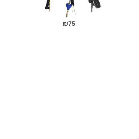
המוצר
₪
75
למוצר
זה
יש
מספר
סוגים.
ניתן
לבחור
את
האפשרויות
בעמוד
המוצר