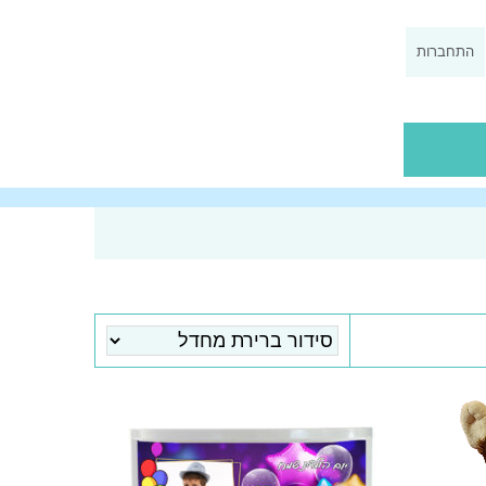
התחברות
0
ך
מתוך
5